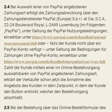
2.4
Bei Auswahl einer von PayPal angebotenen
Zahlungsart erfolgt die Zahlungsabwicklung über den
Zahlungsdienstleister PayPal (Europe) S.à r.l. et Cie, S.C.A.,
22-24 Boulevard Royal, L-2449 Luxemburg (im Folgenden:
„PayPal“), unter Geltung der PayPal-Nutzungsbedingungen,
https://www.paypal.com
/de
/legalhub
/paypal
einsehbar unter
/useragreement-full
oder – falls der Kunde nicht über ein
PayPal-Konto verfügt – unter Geltung der Bedingungen für
Zahlungen ohne PayPal-Konto, einsehbar unter
https://www.paypal.com
/de
/legalhub
/paypal
/privacywax-full
.
Zahlt der Kunde mittels einer im Online-Bestellvorgang
auswählbaren von PayPal angebotenen Zahlungsart,
erklärt der Verkäufer schon jetzt die Annahme des
Angebots des Kunden in dem Zeitpunkt, in dem der Kunde
den Button anklickt, welcher den Bestellvorgang
abschließt.
2.5
Bei der Bestellung über das Online-Bestellformular des