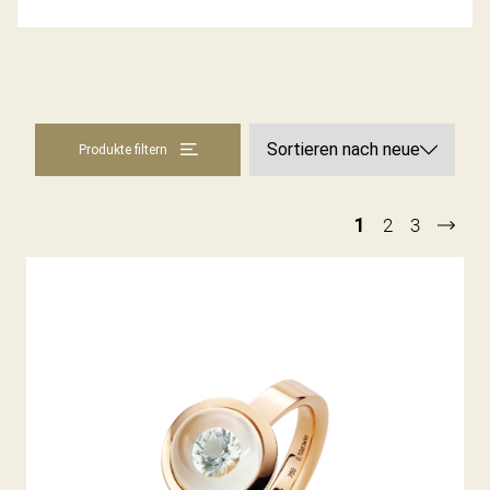
Produkte filtern
1
2
3
DIAMANTRING GLASKLAR