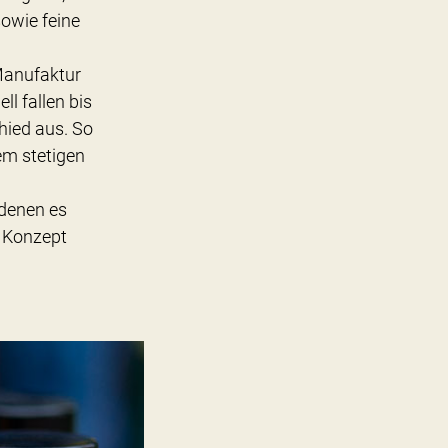
owie feine
Manufaktur
ll fallen bis
hied aus. So
em stetigen
 denen es
m Konzept