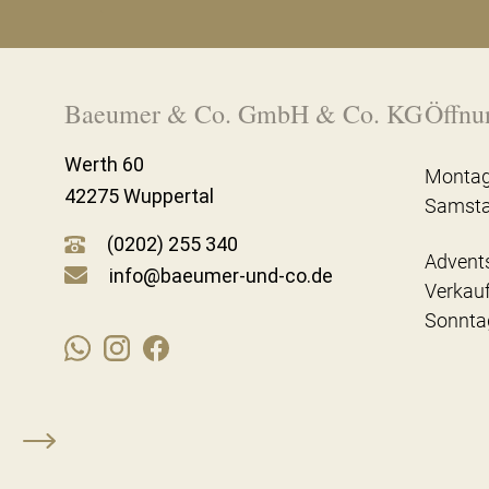
Baeumer & Co. GmbH & Co. KG
Öffnu
Werth 60
Montag
42275 Wuppertal
Samst
(0202) 255 340
Advent
info@baeumer-und-co.de
Verkau
Sonnta