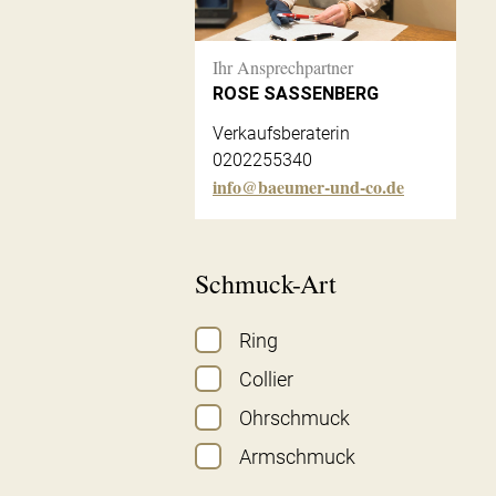
Ihr Ansprechpartner
ROSE SASSENBERG
Verkaufsberaterin
0202255340
info@baeumer-und-co.de
Schmuck-Art
Ring
Collier
Ohrschmuck
Armschmuck