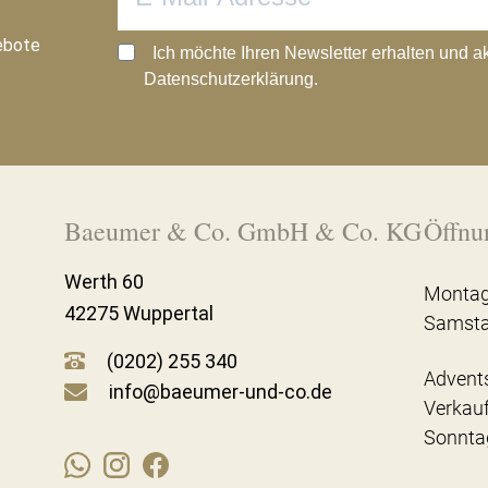
ebote
Ich möchte Ihren Newsletter erhalten und a
Datenschutzerklärung.
Baeumer & Co. GmbH & Co. KG
Öffnu
Werth 60
Montag
42275 Wuppertal
Samst
(0202) 255 340
Advent
info@baeumer-und-co.de
Verkau
Sonnta