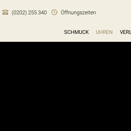
(0202) 255 340
Öffnungszeiten
SCHMUCK
UHREN
VER