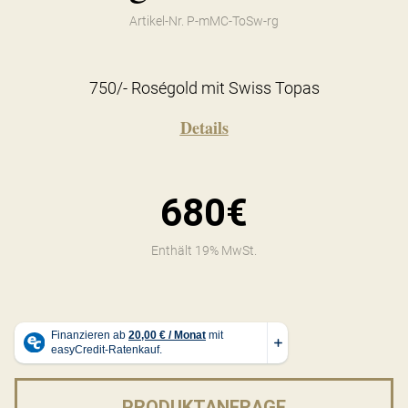
Artikel-Nr. P-mMC-ToSw-rg
750/- Roségold mit Swiss Topas
Details
680€
Enthält 19% MwSt.
PRODUKTANFRAGE