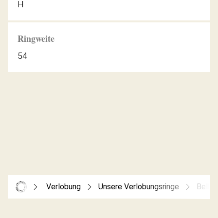
H
Ringweite
54
Verlobung
Unsere Verlobungsringe
Bella