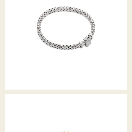
KOLLEKTION
FLEX’IT ARMBAND PANORAMA