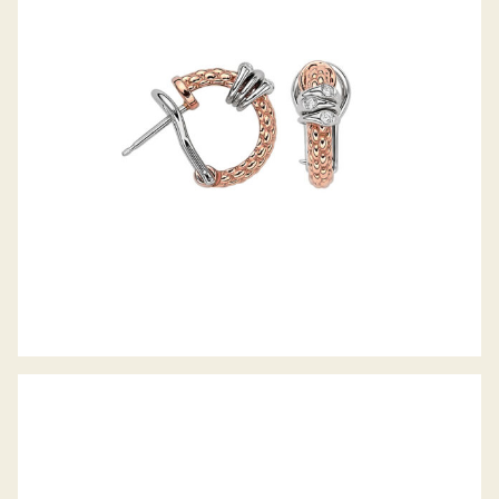
CREOLEN PRIMA KOLLEKTION
FLEX’IT ARMBAND VENDÔME