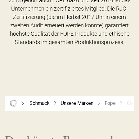
2013 gehört auch FOPE dazu und seit 2014 ist das
Unternehmen ein zertifiziertes Mitglied. Die RJC-
Zertifizierung (die im Herbst 2017 Uhr in einem
zweiten Audit erneuert werden konnte) garantiert
höchste Qualität der FOPE-Produkte und ethische
Schmuck
Unsere Marken
Fope
Creol