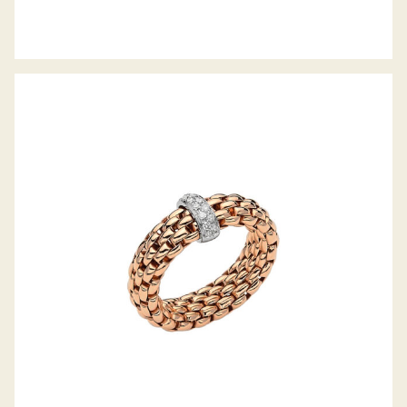
FLEX’IT RING VENDÔME KOLLEKTION