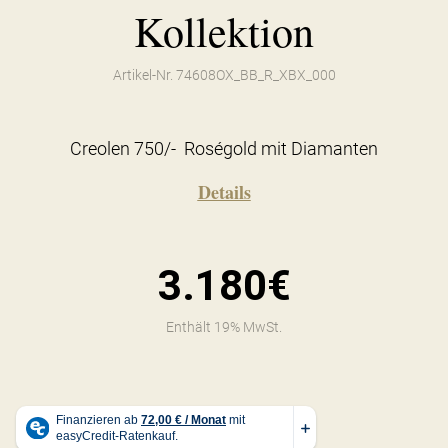
Kollektion
Artikel-Nr. 74608OX_BB_R_XBX_000
Creolen 750/- Roségold mit Diamanten
Details
3.180€
Enthält 19% MwSt.