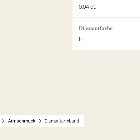
0,04 ct.
Diamantfarbe
H
Armschmuck
Diamantarmband