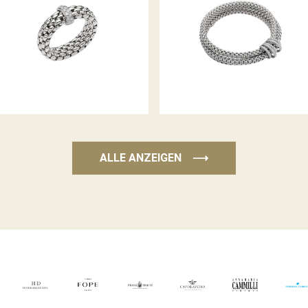
FLEX’IT RING VENDÔME
FLEX’IT ARMBAND MIA LUCE
KOLLEKTION
KOLLEKTION
ALLE ANZEIGEN
⟶