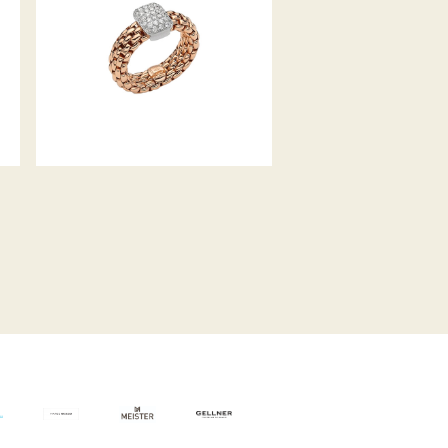
FLEX’IT RING VENDÔME
KOLLEKTION