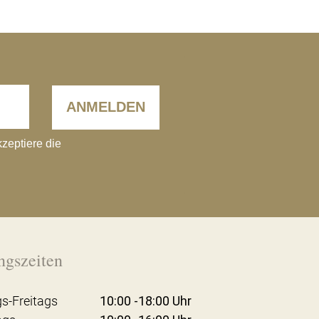
ANMELDEN
kzeptiere die
ngszeiten
s-Freitags
10:00 -18:00 Uhr