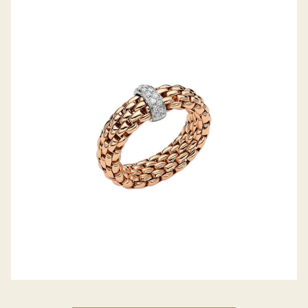
FLEX’IT RING VENDÔME KOLLEKTION