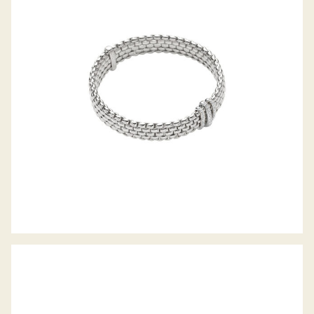
FLEX’IT ARMBAND PANORAMA
KOLLEKTION