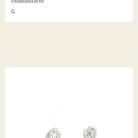
Diamantfarbe
G