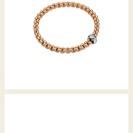
FLEX’IT RING VENDÔME KOLLEKTION