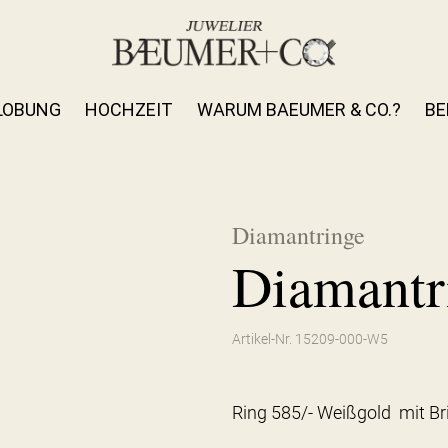
LOBUNG
HOCHZEIT
WARUM BAEUMER & CO.?
BE
Diamantringe
Diamantr
Artikel-Nr. 15209-000-W5
Ring 585/- Weißgold mit Bri