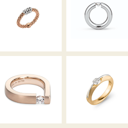
FLEX’IT RING PRIMA
SPANNRING RUND
KOLLEKTION
SPANNRING BAUHAUS
DIAMANTRING LIBERTÉ