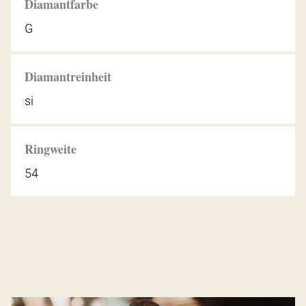
Diamantfarbe
G
Diamantreinheit
si
Ringweite
54