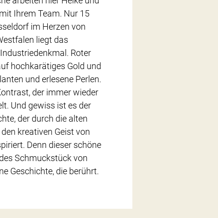
e arbeiten hier Heike und
mit Ihrem Team. Nur 15
seldorf im Herzen von
estfalen liegt das
ndustriedenkmal. Roter
r auf hochkarätiges Gold und
llanten und erlesene Perlen.
 Kontrast, der immer wieder
lt. Und gewiss ist es der
hte, der durch die alten
den kreativen Geist von
iert. Denn dieser schöne
jedes Schmuckstück von
Geschichte, die berührt.