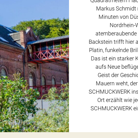
Quadratmetern Fläch
Markus Schmidt 
Minuten von Düs
Nordrhein-W
atemberaubende I
Backstein trifft hie
Platin, funkelnde Bri
Das ist ein starker
aufs Neue beflüge
Geist der Geschic
Mauern weht, der 
SCHMUCKWERK inspir
Ort erzählt wie 
SCHMUCKWERK eine 