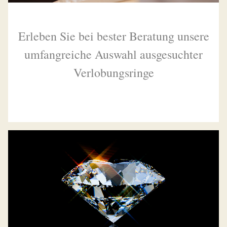
Erleben Sie bei bester Beratung unsere
umfangreiche Auswahl ausgesuchter
Verlobungsringe