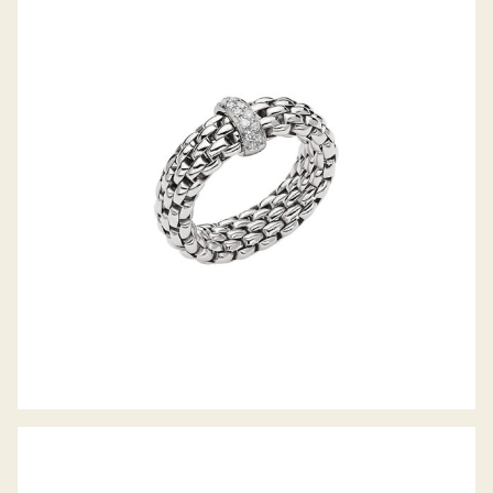
FLEX’IT RING VENDÔME KOLLEKTION