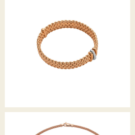
FLEX’IT ARMBAND PANORAMA
KOLLEKTION