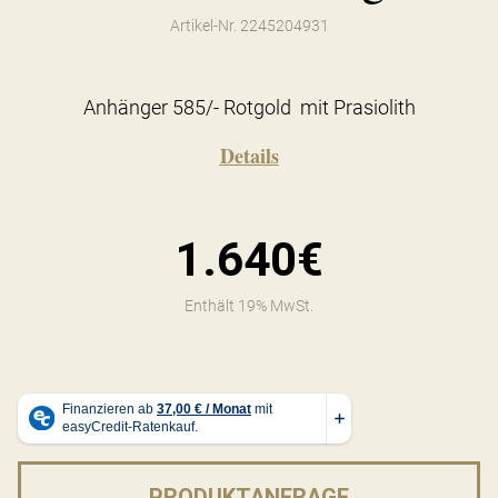
Artikel-Nr. 2245204931
Anhänger 585/- Rotgold mit Prasiolith
Details
1.640€
Enthält 19% MwSt.
PRODUKTANFRAGE