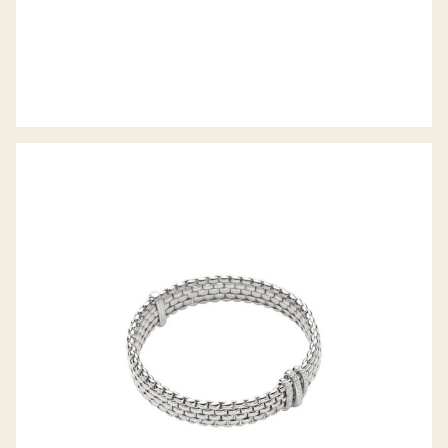
FLEX’IT ARMBAND PANORAMA
KOLLEKTION