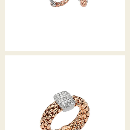
FLEX’IT RING VENDÔME KOLLEKTION