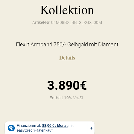
Kollektion
Artikel-Nr. 01M08BX_BB_G_XGX_00M
Flex’it Armband 750/- Gelbgold mit Diamant
Details
3.890€
Enthält 19% MwSt.