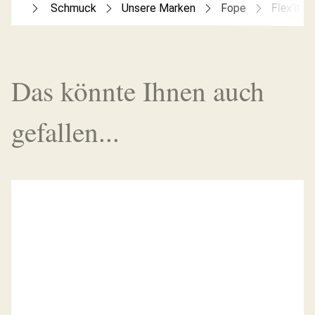
Schmuck
Unsere Marken
Fope
Flex’it 
Das könnte Ihnen auch
gefallen...
COLLIER PRIMA KOLLEKTION