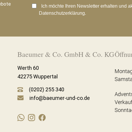
ebote
Ich möchte Ihren Newsletter erhalten und a
Datenschutzerklärung.
Baeumer & Co. GmbH & Co. KG
Öffnu
Werth 60
Montag
42275 Wuppertal
Samst
(0202) 255 340
Advent
info@baeumer-und-co.de
Verkau
Sonnta