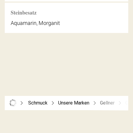
Steinbesatz
Aquamarin, Morganit
Schmuck
Unsere Marken
Gellner
Gel