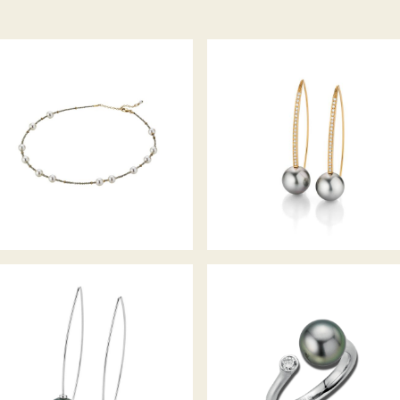
GELLNER COLLIER
GELLNER OHRHÄNGER WAVE
METROPOLITAN
ZUCHTPERL-DIAMANTRING
GELLNER OHRHÄNGER PURE
MODERN CLASSICS