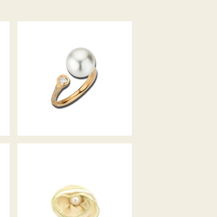
ZUCHTPERL-DIAMANTRING
MODERN CLASSICS
SCHMUCKRING