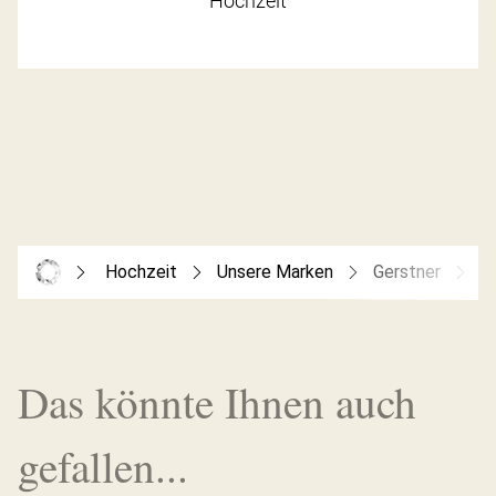
Hochzeit
Hochzeit
Unsere Marken
Gerstner
G
Das könnte Ihnen auch
gefallen...