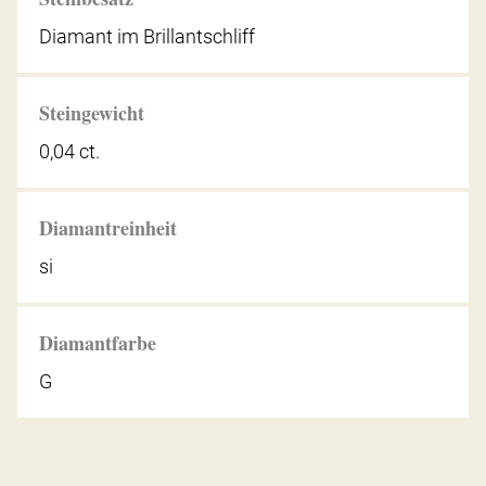
Diamant im Brillantschliff
Steingewicht
0,04 ct.
Diamantreinheit
si
Diamantfarbe
G