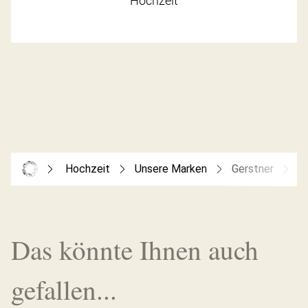
Hochzeit
Hochzeit
Unsere Marken
Gerstner
G
Das könnte Ihnen auch
gefallen...