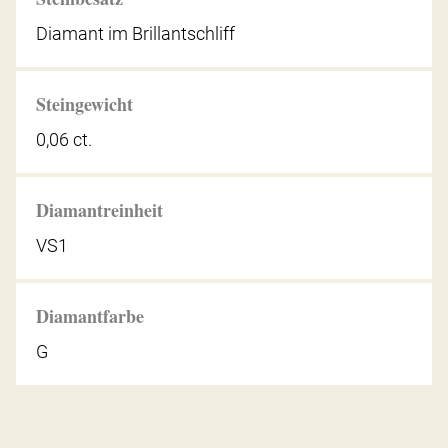
Diamant im Brillantschliff
Steingewicht
0,06 ct.
Diamantreinheit
VS1
Diamantfarbe
G