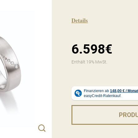
Details
6.598€
Enthält 19% MwSt.
PROD