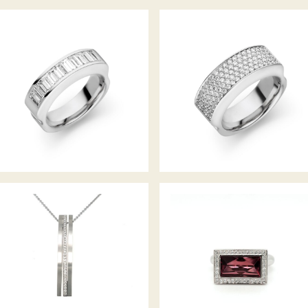
RING CLASSICO
RING CLASSICO
DIAMANT ANHÄNGER
FARBSTEINRING