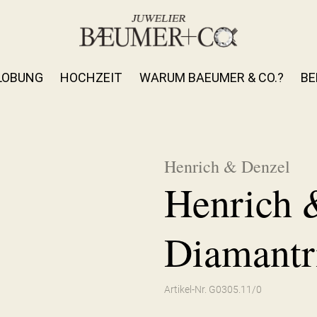
LOBUNG
HOCHZEIT
WARUM BAEUMER & CO.?
BE
Henrich & Denzel
Henrich 
Diamantr
Artikel-Nr. G0305.11/0