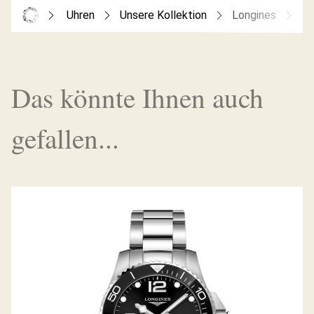
Uhren
Unsere Kollektion
Longines
Hy
Das könnte Ihnen auch
gefallen...
HYDROCONQUEST