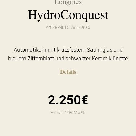
Longines
HydroConquest
Artikel-Nr. L3.788.4.99.6
Automatikuhr mit kratzfestem Saphirglas und
blauem Ziffernblatt und schwarzer Keramiklünette
Details
2.250€
Enthält 19% MwSt.