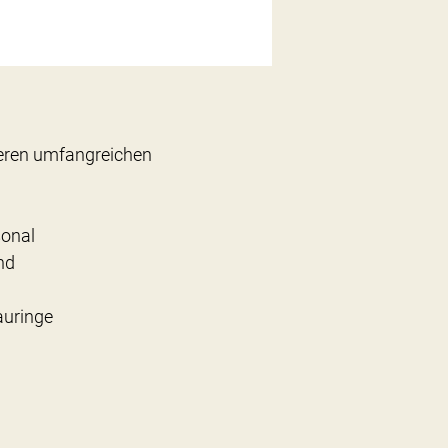
seren umfangreichen
sonal
nd
auringe