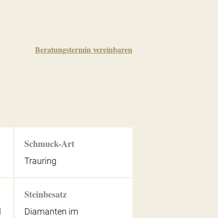
Beratungstermin vereinbaren
Schmuck-Art
Trauring
Steinbesatz
d
Diamanten im