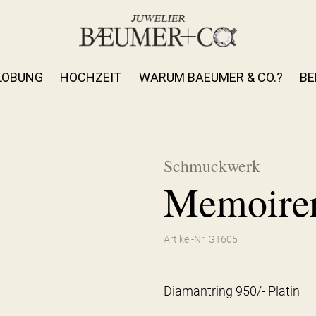
LOBUNG
HOCHZEIT
WARUM BAEUMER & CO.?
BE
Schmuckwerk
Memoirer
Artikel-Nr. GT605
Diamantring 950/- Platin