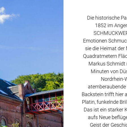
Die historische P
1852 im Angert
SCHMUCKWERK
Emotionen Schmuck 
sie die Heimat der
Quadratmetern Fläch
Markus Schmidt 
Minuten von Düs
Nordrhein-W
atemberaubende I
Backstein trifft hie
Platin, funkelnde Bri
Das ist ein starker
aufs Neue beflüge
Geist der Geschic