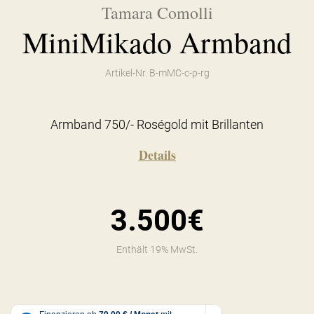
Tamara Comolli
MiniMikado Armband
Artikel-Nr. B-mMC-c-p-rg
Armband 750/- Roségold mit Brillanten
Details
3.500€
Enthält 19% MwSt.