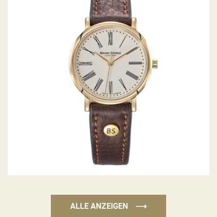
NABUCCO
ALLE ANZEIGEN
⟶