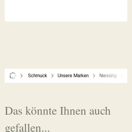
Schmuck
Unsere Marken
Niessing
Ni
Das könnte Ihnen auch
gefallen...