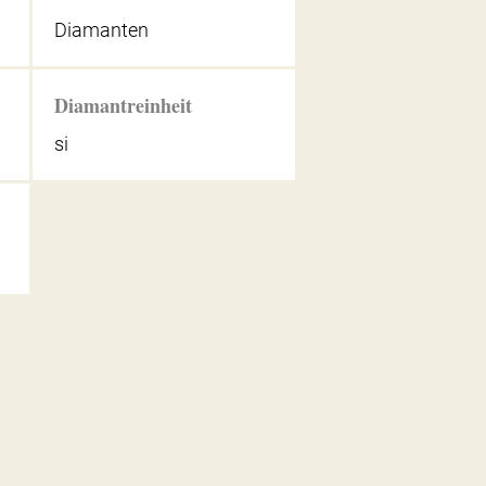
Diamanten
Diamantreinheit
si