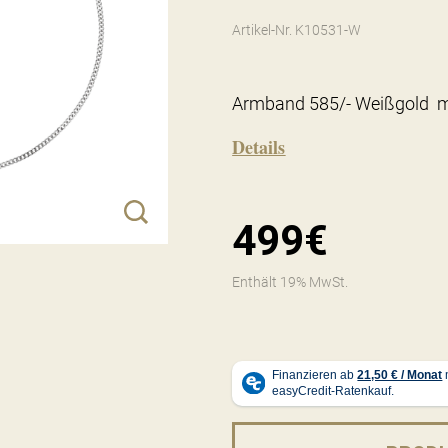
Artikel-Nr. K10531-W
Armband 585/- Weißgold m
Details
499€
Enthält 19% MwSt.