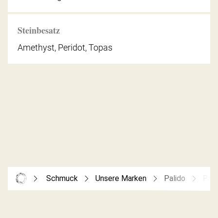
Steinbesatz
Amethyst, Peridot, Topas
Schmuck
Unsere Marken
Palido
Pali