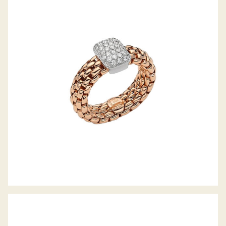
FLEX’IT RING VENDÔME KOLLEKTION