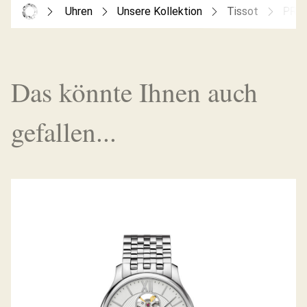
Uhren
Unsere Kollektion
Tissot
PR1
Das könnte Ihnen auch
gefallen...
TRADITION POWERMATIC 80 OPEN
HEART