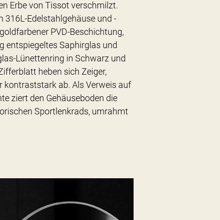
hen Erbe von Tissot verschmilzt.
in 316L-Edelstahlgehäuse und -
bgoldfarbener PVD-Beschichtung,
tig entspiegeltes Saphirglas und
glas-Lünettenring in Schwarz und
fferblatt heben sich Zeiger,
er kontraststark ab. Als Verweis auf
te ziert den Gehäuseboden die
istorischen Sportlenkrads, umrahmt