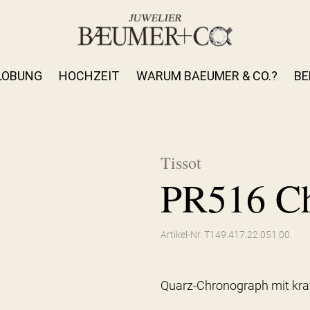
LOBUNG
HOCHZEIT
WARUM BAEUMER & CO.?
BE
Tissot
PR516 C
Artikel-Nr. T149.417.22.051.00
Quarz-Chronograph mit kra