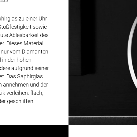
hirglas zu einer Uhr
Stoßfestigkeit sowie
ute Ablesbarkeit des
er. Dieses Material
t nur vom Diamanten
d in der hohen
ere aufgrund seiner
et. Das Saphirglas
n annehmen und der
k verleihen: flach,
er geschliffen.