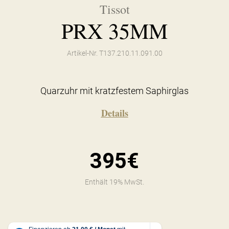
Tissot
PRX 35MM
Artikel-Nr. T137.210.11.091.00
Quarzuhr mit kratzfestem Saphirglas
Details
395€
Enthält 19% MwSt.