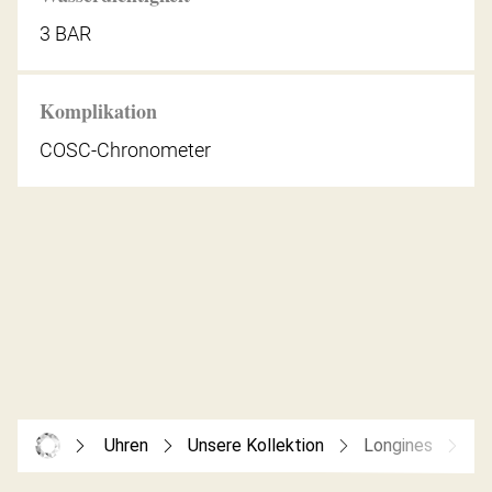
3 BAR
Komplikation
COSC-Chronometer
Uhren
Unsere Kollektion
Longines
Re