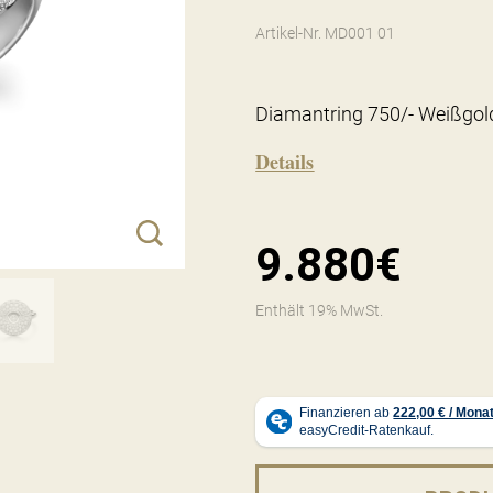
Artikel-Nr. MD001 01
Diamantring 750/- Weißgold
Details
9.880€
Enthält 19% MwSt.