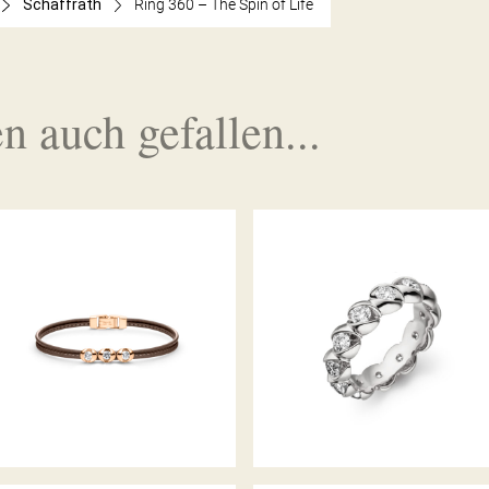
Schaffrath
Ring 360 – The Spin of Life
n auch gefallen...
ARMBAND COLORTAIRE
MEMOIRERING CALLA