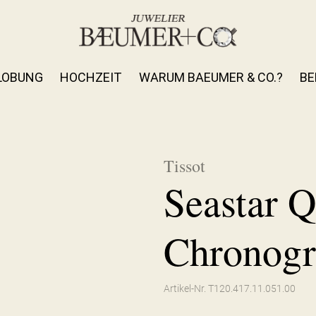
LOBUNG
HOCHZEIT
WARUM BAEUMER & CO.?
BE
Tissot
Seastar 
Chronog
Artikel-Nr. T120.417.11.051.00