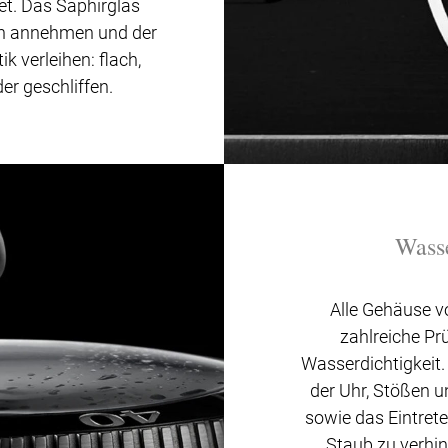
et. Das Saphirglas
n annehmen und der
k verleihen: flach,
er geschliffen.
Wasse
Alle Gehäuse v
zahlreiche Pr
Wasserdichtigkeit. 
der Uhr, Stößen u
sowie das Eintrete
Staub zu verhin