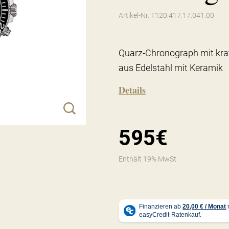
Artikel-Nr. T120.417.17.041.00
Quarz-Chronograph mit kra
aus Edelstahl mit Keramik
Details
595€
Enthält 19% MwSt.