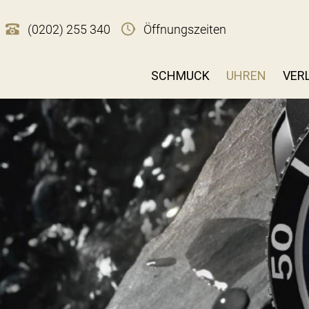
(0202) 255 340
Öffnungszeiten
SCHMUCK
UHREN
VER