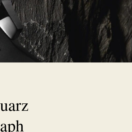
Quarz
raph