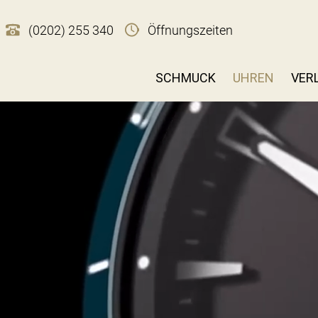
(0202) 255 340
Öffnungszeiten
SCHMUCK
UHREN
VER