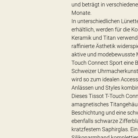
und beträgt in verschiede
Monate.
In unterschiedlichen Lüne
erhältlich, werden für die Ko
Keramik und Titan verwendet
raffinierte Ästhetik widerspi
aktive und modebewusste M
Touch Connect Sport eine B
Schweizer Uhrmacherkunst 
wird so zum idealen Access
Anlässen und Styles kombin
Dieses Tissot T-Touch Conne
amagnetisches Titangehäu
Beschichtung und eine sch
ebenfalls schwarze Zifferbla
kratzfestem Saphirglas. Ei
Silikonarmband komplettier