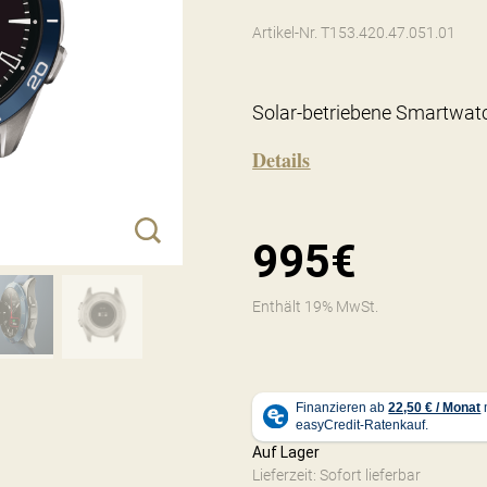
Artikel-Nr. T153.420.47.051.01
Solar-betriebene Smartwat
Details
995€
Enthält 19% MwSt.
Auf Lager
Lieferzeit: Sofort lieferbar