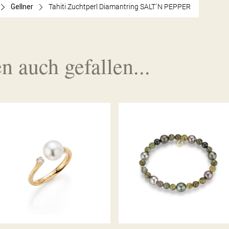
Gellner
Tahiti Zuchtperl Diamantring SALT´N PEPPER
n auch gefallen...
ZUCHTPERL-DIAMANTRING
GELLNER ARMBAND
H2O