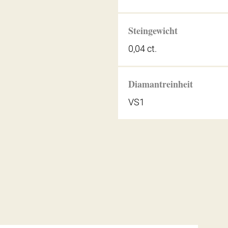
Steingewicht
0,04 ct.
Diamantreinheit
VS1