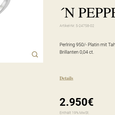
´N PEPP
Artikel-Nr. 5-24758-02
Perlring 950/- Platin mit T
Brillanten 0,04 ct.
Details
2.950€
Enthält 19% MwSt.