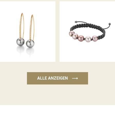
GELLNER OHRHÄNGER WAVE
PEARLMATES ARMBAND
ALLE ANZEIGEN
⟶