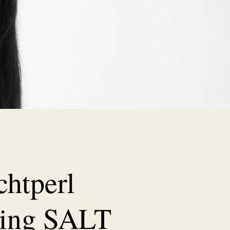
chtperl
ring SALT