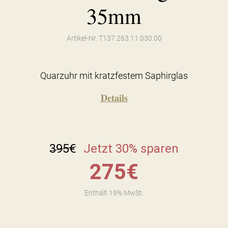
35mm
Artikel-Nr. T137.263.11.030.00
Quarzuhr mit kratzfestem Saphirglas
Details
395
€
Jetzt 30% sparen
275
€
Enthält 19% MwSt.