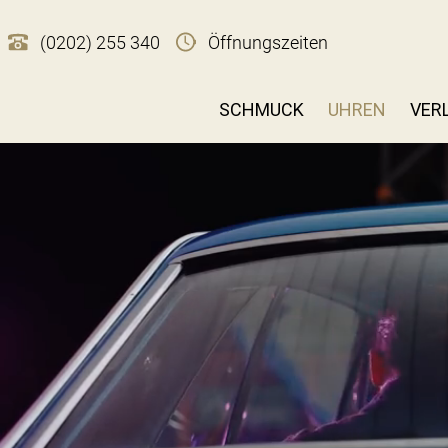
(0202) 255 340
Öffnungszeiten
SCHMUCK
UHREN
VER