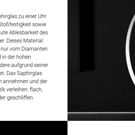
hirglas zu einer Uhr
Stoßfestigkeit sowie
ute Ablesbarkeit des
er. Dieses Material
t nur vom Diamanten
d in der hohen
ere aufgrund seiner
et. Das Saphirglas
n annehmen und der
k verleihen: flach,
er geschliffen.