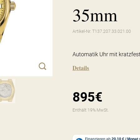
35mm
Artikel-Nr. T137.207.33.021.00
Automatik Uhr mit kratzfes
Details
895€
Enthält 19% MwSt.