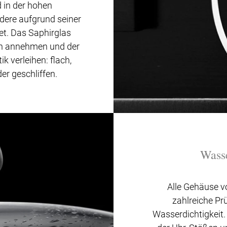
d in der hohen
ere aufgrund seiner
et. Das Saphirglas
n annehmen und der
k verleihen: flach,
er geschliffen.
Wasse
Alle Gehäuse v
zahlreiche Pr
Wasserdichtigkeit. 