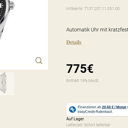
Artikel-Nr. T137.207.11.051.00
Automatik Uhr mit kratzfes
Details
775€
Enthält 19% MwSt.
Auf Lager
Lieferzeit: Sofort lieferbar