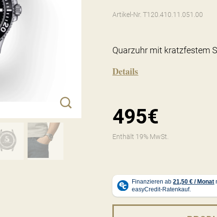
Artikel-Nr. T120.410.11.051.00
Quarzuhr mit kratzfestem S
Details
495€
Enthält 19% MwSt.