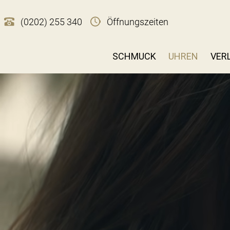
(0202) 255 340
Öffnungszeiten
SCHMUCK
UHREN
VER