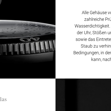
Alle Gehäuse v
zahlreiche Pr
Wasserdichtigkeit. 
der Uhr, Stößen u
sowie das Eintrete
Staub zu verhin
Bedingungen, in den
kann, nach
las