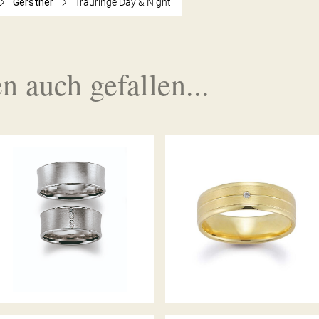
Gerstner
Trauringe Day & Night
n auch gefallen...
GERSTNER TRAURINGE
GERSTNER TRAURINGE